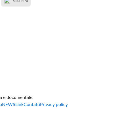
Sicurezza
va e documentale.
o
NEWS
Link
Contatti
Privacy policy