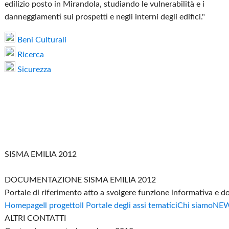
edilizio posto in Mirandola, studiando le vulnerabilità e i
danneggiamenti sui prospetti e negli interni degli edifici."
Beni Culturali
Ricerca
Sicurezza
SISMA EMILIA 2012
DOCUMENTAZIONE SISMA EMILIA 2012
Portale di riferimento atto a svolgere funzione informativa e 
Homepage
Il progetto
Il Portale degli assi tematici
Chi siamo
NE
ALTRI CONTATTI