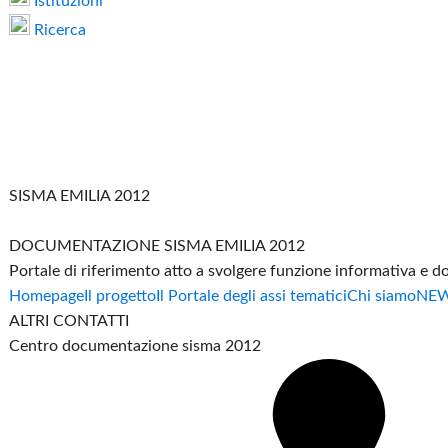
Istituzioni
Ricerca
SISMA EMILIA 2012
DOCUMENTAZIONE SISMA EMILIA 2012
Portale di riferimento atto a svolgere funzione informativa e 
Homepage
Il progetto
Il Portale degli assi tematici
Chi siamo
NE
ALTRI CONTATTI
Centro documentazione sisma 2012