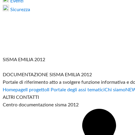
Eventi
Sicurezza
SISMA EMILIA 2012
DOCUMENTAZIONE SISMA EMILIA 2012
Portale di riferimento atto a svolgere funzione informativa e 
Homepage
Il progetto
Il Portale degli assi tematici
Chi siamo
NE
ALTRI CONTATTI
Centro documentazione sisma 2012