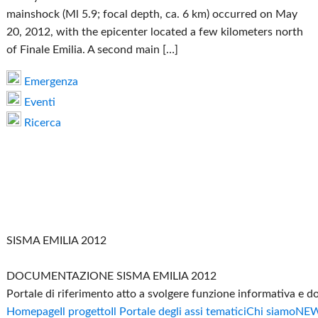
mainshock (Ml 5.9; focal depth, ca. 6 km) occurred on May
20, 2012, with the epicenter located a few kilometers north
of Finale Emilia. A second main […]
Emergenza
Eventi
Ricerca
SISMA EMILIA 2012
DOCUMENTAZIONE SISMA EMILIA 2012
Portale di riferimento atto a svolgere funzione informativa e 
Homepage
Il progetto
Il Portale degli assi tematici
Chi siamo
NE