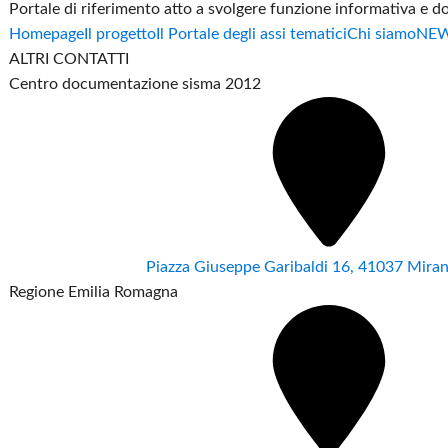
Portale di riferimento atto a svolgere funzione informativa e 
Homepage
Il progetto
Il Portale degli assi tematici
Chi siamo
NE
ALTRI CONTATTI
Centro documentazione sisma 2012
Piazza Giuseppe Garibaldi 16, 41037 Mir
Regione Emilia Romagna