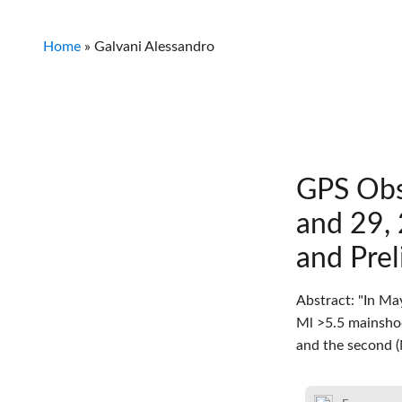
Home
»
Galvani Alessandro
GPS Obs
and 29, 
and Pre
Abstract: "In Ma
Ml >5.5 mainshock
and the second (