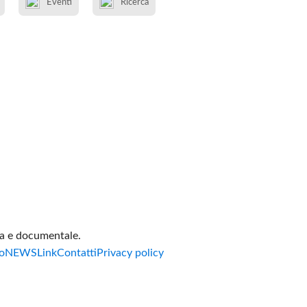
Eventi
Ricerca
va e documentale.
o
NEWS
Link
Contatti
Privacy policy