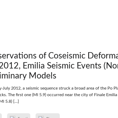
ervations of Coseismic Deforma
2012, Emilia Seismic Events (Nor
liminary Models
y-July 2012, a seismic sequence struck a broad area of the Po Pl
s. The first one (Ml 5.9) occurred near the city of Finale Emili
Ml 5.8) […]