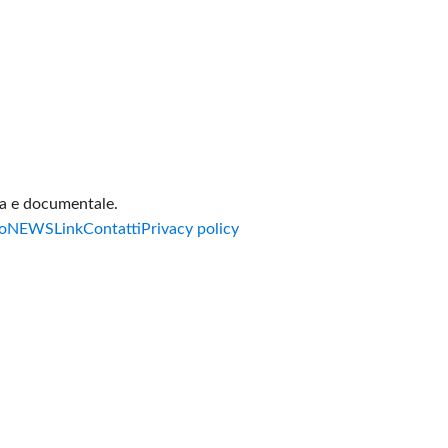
va e documentale.
o
NEWS
Link
Contatti
Privacy policy