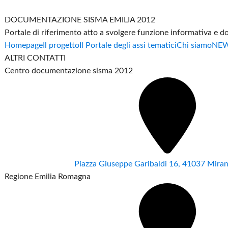
DOCUMENTAZIONE SISMA EMILIA 2012
Portale di riferimento atto a svolgere funzione informativa e 
Homepage
Il progetto
Il Portale degli assi tematici
Chi siamo
NE
ALTRI CONTATTI
Centro documentazione sisma 2012
Piazza Giuseppe Garibaldi 16, 41037 Mir
Regione Emilia Romagna