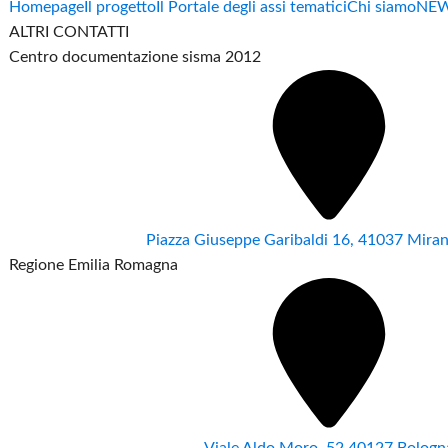
Homepage
Il progetto
Il Portale degli assi tematici
Chi siamo
NE
ALTRI CONTATTI
Centro documentazione sisma 2012
Piazza Giuseppe Garibaldi 16, 41037 Mir
Regione Emilia Romagna
Viale Aldo Moro ,52 40127 Bologn