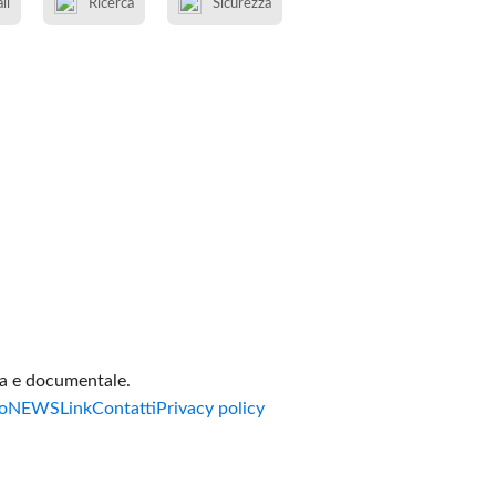
li
Ricerca
Sicurezza
va e documentale.
o
NEWS
Link
Contatti
Privacy policy