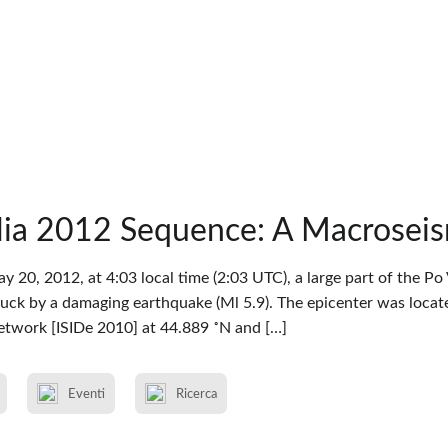
lia 2012 Sequence: A Macroseis
y 20, 2012, at 4:03 local time (2:03 UTC), a large part of the Po
ck by a damaging earthquake (Ml 5.9). The epicenter was located
etwork [ISIDe 2010] at 44.889 ˚N and […]
Eventi
Ricerca