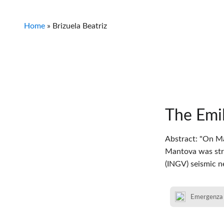
Home
»
Brizuela Beatriz
The Emi
Abstract: "On Ma
Mantova was stru
(INGV) seismic n
Emergenza