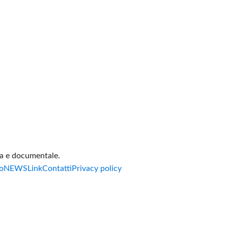
va e documentale.
o
NEWS
Link
Contatti
Privacy policy