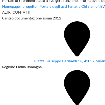
Portale di riferimento atto a svolgere funzione informativa e 
Homepage
Il progetto
Il Portale degli assi tematici
Chi siamo
NE
ALTRI CONTATTI
Centro documentazione sisma 2012
Piazza Giuseppe Garibaldi 16, 41037 Mir
Regione Emilia Romagna