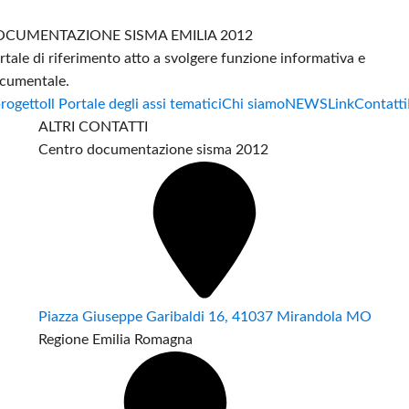
CUMENTAZIONE SISMA EMILIA 2012
rtale di riferimento atto a svolgere funzione informativa e
cumentale.
progetto
Il Portale degli assi tematici
Chi siamo
NEWS
Link
Contatti
ALTRI CONTATTI
Centro documentazione sisma 2012
Piazza Giuseppe Garibaldi 16, 41037 Mirandola MO
Regione Emilia Romagna