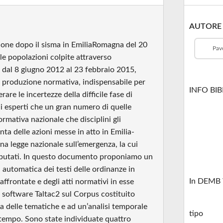
AUTORE
zione dopo il sisma in EmiliaRomagna del 20
Pav
lle popolazioni colpite attraverso
e dal 8 giugno 2012 al 23 febbraio 2015,
a produzione normativa, indispensabile per
INFO BI
are le incertezze della difficile fase di
li esperti che un gran numero di quelle
rmativa nazionale che disciplini gli
inta delle azioni messe in atto in Emilia-
na legge nazionale sull’emergenza, la cui
Deputati. In questo documento proponiamo un
i automatica dei testi delle ordinanze in
In DEMB 
ffrontate e degli atti normativi in esse
 il software Taltac2 sul Corpus costituito
a delle tematiche e ad un’analisi temporale
tipo
l tempo. Sono state individuate quattro