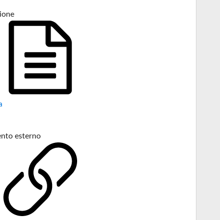
ione
a
nto esterno