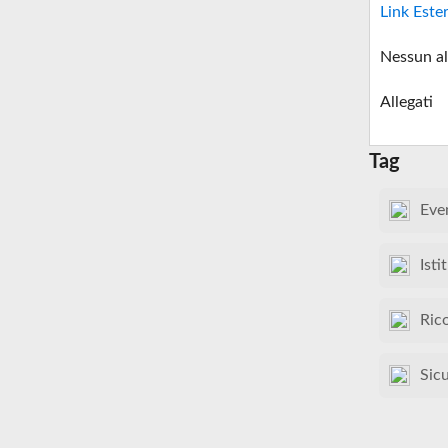
Link Este
Nessun al
Allegati
Tag
Eve
Isti
Ric
Sic