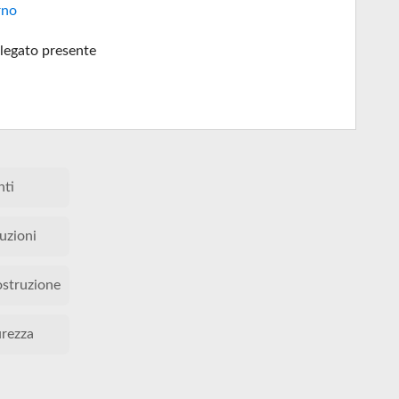
rno
legato presente
nti
tuzioni
ostruzione
urezza