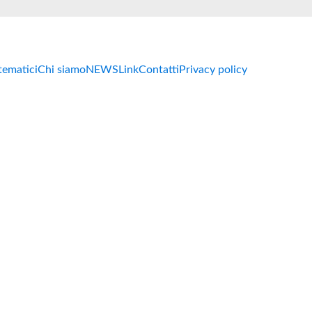
 tematici
Chi siamo
NEWS
Link
Contatti
Privacy policy