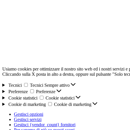
Usiamo cookies per ottimizzare il nostro sito web ed i nostri servizi e pe
Cliccando sulla X posta in alto a destra, oppure sul pulsante "Solo te
Tecnici
Tecnici
Sempre attivo
Preferenze
Preferenze
Cookie statistici
Cookie statistici
Cookie di marketing
Cookie di marketing
Gestisci opzioni
Gestisci servizi
Gestisci {vendor_count} fornitori
Per saperne di più su questi scopi